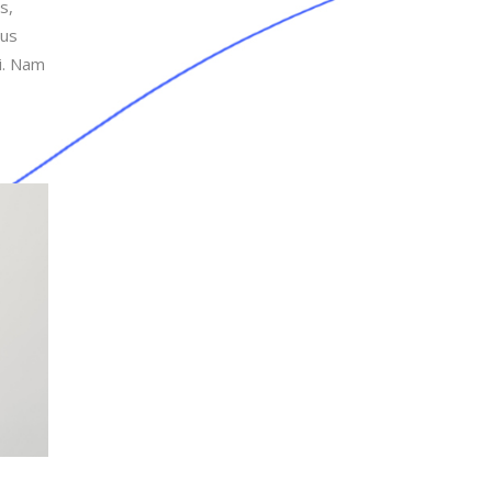
s,
tus
si. Nam