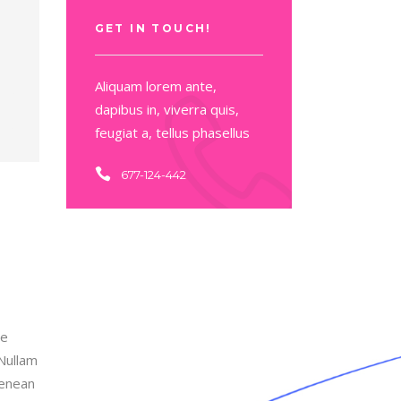
GET IN TOUCH!
Aliquam lorem ante,
dapibus in, viverra quis,
feugiat a, tellus phasellus
677-124-442
de
 Nullam
Aenean