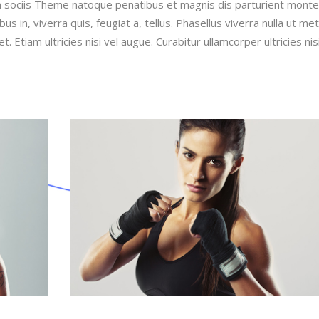
 sociis Theme natoque penatibus et magnis dis parturient monte
s in, viverra quis, feugiat a, tellus. Phasellus viverra nulla ut me
 Etiam ultricies nisi vel augue. Curabitur ullamcorper ultricies ni